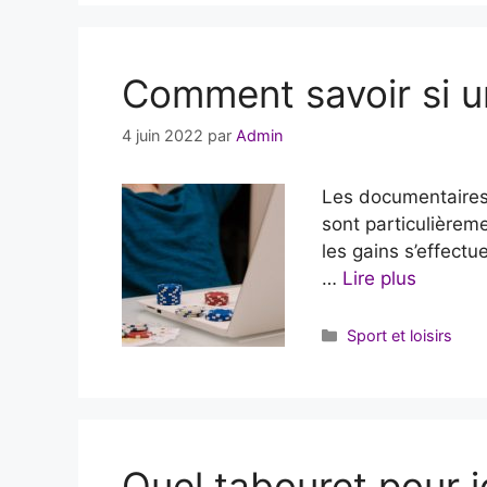
Comment savoir si un
4 juin 2022
par
Admin
Les documentaires t
sont particulièreme
les gains s’effect
…
Lire plus
Catégories
Sport et loisirs
Quel tabouret pour j