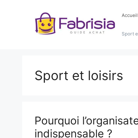
Aller
au
Accueil
contenu
Sport et
Sport et loisirs
Pourquoi l’organisat
indispensable ?