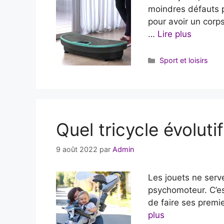
moindres défauts ph
pour avoir un corps
…
Lire plus
Catégories
Sport et loisirs
Quel tricycle évolut
9 août 2022
par
Admin
Les jouets ne serv
psychomoteur. C’es
de faire ses premie
plus