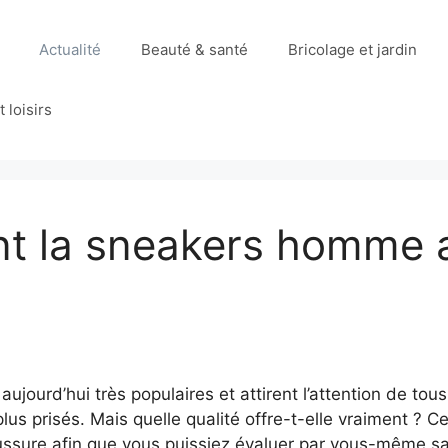
Actualité
Beauté & santé
Bricolage et jardin
 loisirs
nt la sneakers homme a
jourd’hui très populaires et attirent l’attention de to
lus prisés. Mais quelle qualité offre-t-elle vraiment ? C
ussure afin que vous puissiez évaluer par vous-même sa