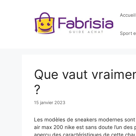
Aller
au
Accueil
contenu
Sport et
Que vaut vraime
?
15 janvier 2023
Les modèles de sneakers modernes sont au
air max 200 nike est sans doute l’un des p
aperçu des caractéristiques de cette cha